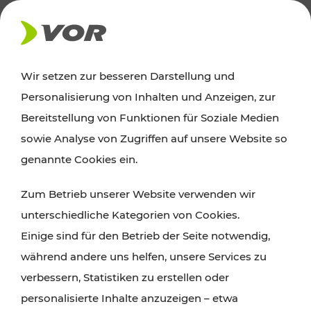
AKTUELLES
Wir setzen zur besseren Darstellung und
Personalisierung von Inhalten und Anzeigen, zur
News
Bereitstellung von Funktionen für Soziale Medien
sowie Analyse von Zugriffen auf unsere Website so
Alle wichtigen Meldungen zu Fahrplanänderungen,
genannte Cookies ein.
Verkehrsmeldungen oder aktuellen Projekten
Zum Betrieb unserer Website verwenden wir
finden Sie hier im Überblick.
unterschiedliche Kategorien von Cookies.
Einige sind für den Betrieb der Seite notwendig,
während andere uns helfen, unsere Services zu
verbessern, Statistiken zu erstellen oder
personalisierte Inhalte anzuzeigen – etwa