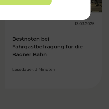
13.03.2025
Bestnoten bei
Fahrgastbefragung für die
Badner Bahn
Lesedauer: 3 Minuten