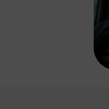
Rad AnachB App
transformatorin
ike+Ride
eBusse in der Region
e
ENE STELLEN
Smart Pannonia
Low-Carb-Mobility
Clean Mobility
ELDUNGEN
CHNEN
DOMINO
MUST
auto.Ready
BEFAHRBAR