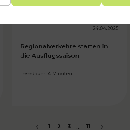
24.04.2025
Regionalverkehre starten in
die Ausflugssaison
Lesedauer: 4 Minuten
1
2
3
11
...
Zurück
Nächstes