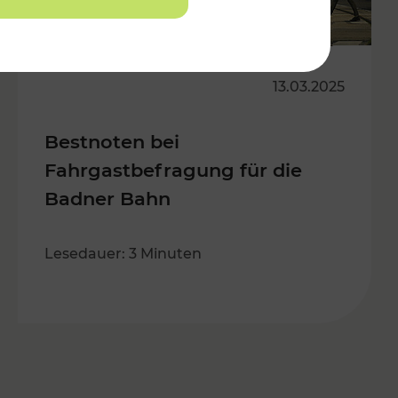
13.03.2025
Bestnoten bei
Fahrgastbefragung für die
Badner Bahn
Lesedauer: 3 Minuten