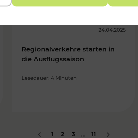
24.04.2025
Regionalverkehre starten in
die Ausflugssaison
Lesedauer: 4 Minuten
1
2
3
11
...
Zurück
Nächstes