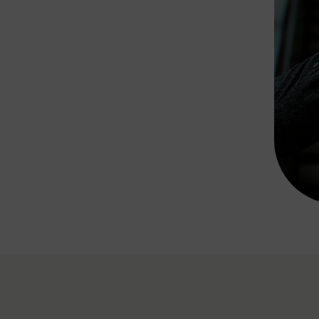
Rad AnachB App
transformatorin
ike+Ride
eBusse in der Region
e
ENE STELLEN
Smart Pannonia
Low-Carb-Mobility
Clean Mobility
ELDUNGEN
CHNEN
DOMINO
MUST
auto.Ready
BEFAHRBAR