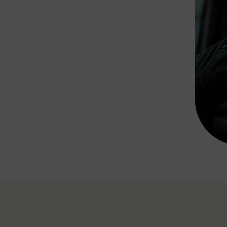
Rad AnachB App
transformatorin
ike+Ride
eBusse in der Region
e
ENE STELLEN
Smart Pannonia
Low-Carb-Mobility
Clean Mobility
ELDUNGEN
CHNEN
DOMINO
MUST
auto.Ready
BEFAHRBAR