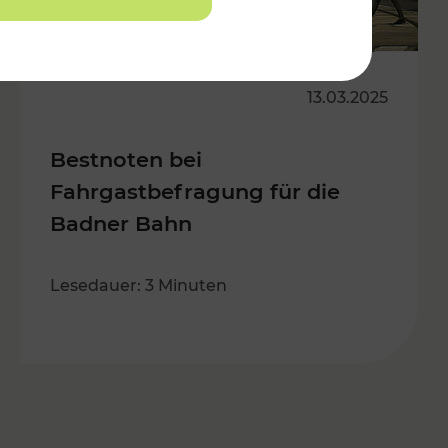
13.03.2025
Bestnoten bei
Fahrgastbefragung für die
Badner Bahn
Lesedauer: 3 Minuten