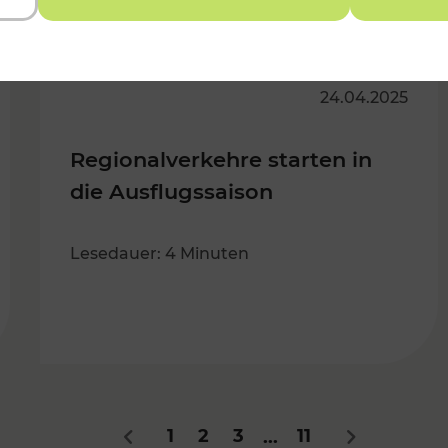
24.04.2025
Regionalverkehre starten in
die Ausflugssaison
Lesedauer: 4 Minuten
1
2
3
11
...
Zurück
Nächstes