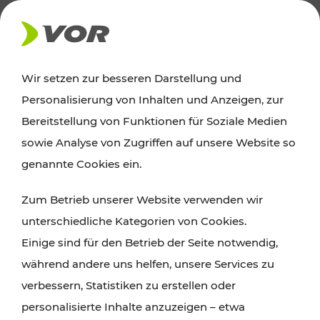
AKTUELLES
Wir setzen zur besseren Darstellung und
Personalisierung von Inhalten und Anzeigen, zur
News
Bereitstellung von Funktionen für Soziale Medien
sowie Analyse von Zugriffen auf unsere Website so
Alle wichtigen Meldungen zu Fahrplanänderungen,
genannte Cookies ein.
Verkehrsmeldungen oder aktuellen Projekten
Zum Betrieb unserer Website verwenden wir
finden Sie hier im Überblick.
unterschiedliche Kategorien von Cookies.
Einige sind für den Betrieb der Seite notwendig,
während andere uns helfen, unsere Services zu
verbessern, Statistiken zu erstellen oder
personalisierte Inhalte anzuzeigen – etwa