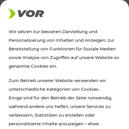
AKTUELLES
Wir setzen zur besseren Darstellung und
Personalisierung von Inhalten und Anzeigen, zur
News
Bereitstellung von Funktionen für Soziale Medien
sowie Analyse von Zugriffen auf unsere Website so
Alle wichtigen Meldungen zu Fahrplanänderungen,
genannte Cookies ein.
Verkehrsmeldungen oder aktuellen Projekten
Zum Betrieb unserer Website verwenden wir
finden Sie hier im Überblick.
unterschiedliche Kategorien von Cookies.
Einige sind für den Betrieb der Seite notwendig,
während andere uns helfen, unsere Services zu
verbessern, Statistiken zu erstellen oder
personalisierte Inhalte anzuzeigen – etwa