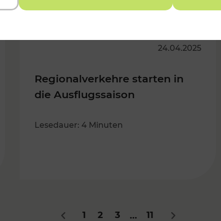
24.04.2025
Regionalverkehre starten in
die Ausflugssaison
Lesedauer: 4 Minuten
1
2
3
11
...
Zurück
Nächstes