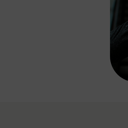
Rad AnachB App
transformatorin
ike+Ride
eBusse in der Region
e
ENE STELLEN
Smart Pannonia
Low-Carb-Mobility
Clean Mobility
ELDUNGEN
CHNEN
DOMINO
MUST
auto.Ready
BEFAHRBAR