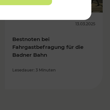
13.03.2025
Bestnoten bei
Fahrgastbefragung für die
Badner Bahn
Lesedauer: 3 Minuten