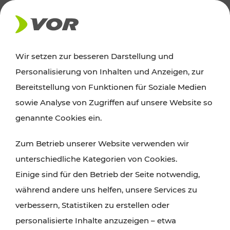
AKTUELLES
Wir setzen zur besseren Darstellung und
Personalisierung von Inhalten und Anzeigen, zur
News
Bereitstellung von Funktionen für Soziale Medien
sowie Analyse von Zugriffen auf unsere Website so
Alle wichtigen Meldungen zu Fahrplanänderungen,
genannte Cookies ein.
Verkehrsmeldungen oder aktuellen Projekten
Zum Betrieb unserer Website verwenden wir
finden Sie hier im Überblick.
unterschiedliche Kategorien von Cookies.
Einige sind für den Betrieb der Seite notwendig,
während andere uns helfen, unsere Services zu
verbessern, Statistiken zu erstellen oder
personalisierte Inhalte anzuzeigen – etwa