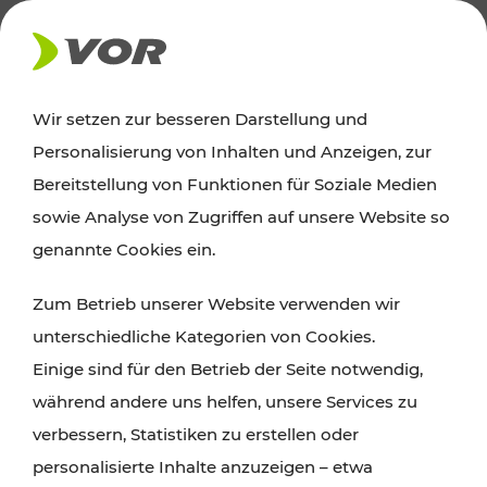
AKTUELLES
Wir setzen zur besseren Darstellung und
Personalisierung von Inhalten und Anzeigen, zur
News
Bereitstellung von Funktionen für Soziale Medien
sowie Analyse von Zugriffen auf unsere Website so
Alle wichtigen Meldungen zu Fahrplanänderungen,
genannte Cookies ein.
Verkehrsmeldungen oder aktuellen Projekten
Zum Betrieb unserer Website verwenden wir
finden Sie hier im Überblick.
unterschiedliche Kategorien von Cookies.
Einige sind für den Betrieb der Seite notwendig,
während andere uns helfen, unsere Services zu
verbessern, Statistiken zu erstellen oder
personalisierte Inhalte anzuzeigen – etwa