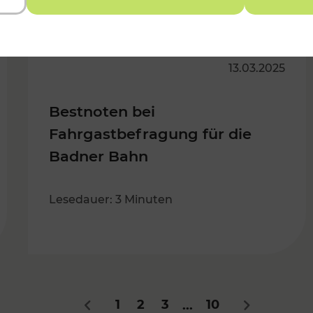
13.03.2025
Bestnoten bei
Fahrgastbefragung für die
Badner Bahn
Lesedauer: 3 Minuten
1
2
3
10
...
Zurück
Nächstes