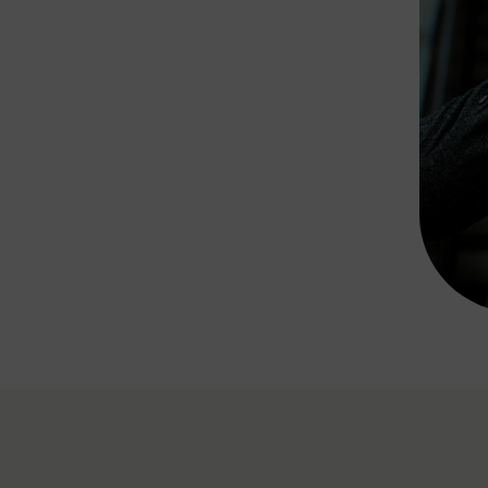
Rad AnachB App
transformatorin
ike+Ride
eBusse in der Region
e
ENE STELLEN
Smart Pannonia
Low-Carb-Mobility
Clean Mobility
ELDUNGEN
CHNEN
DOMINO
MUST
auto.Ready
BEFAHRBAR