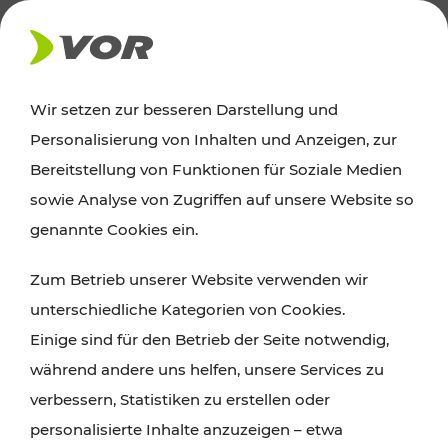
AKTUELLES
Wir setzen zur besseren Darstellung und
Personalisierung von Inhalten und Anzeigen, zur
News
Bereitstellung von Funktionen für Soziale Medien
sowie Analyse von Zugriffen auf unsere Website so
Alle wichtigen Meldungen zu Fahrplanänderungen,
genannte Cookies ein.
Verkehrsmeldungen oder aktuellen Projekten
Zum Betrieb unserer Website verwenden wir
finden Sie hier im Überblick.
unterschiedliche Kategorien von Cookies.
Einige sind für den Betrieb der Seite notwendig,
während andere uns helfen, unsere Services zu
verbessern, Statistiken zu erstellen oder
personalisierte Inhalte anzuzeigen – etwa