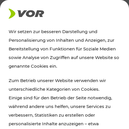
AKTUELLES
Wir setzen zur besseren Darstellung und
Personalisierung von Inhalten und Anzeigen, zur
News
Bereitstellung von Funktionen für Soziale Medien
sowie Analyse von Zugriffen auf unsere Website so
Alle wichtigen Meldungen zu Fahrplanänderungen,
genannte Cookies ein.
Verkehrsmeldungen oder aktuellen Projekten
Zum Betrieb unserer Website verwenden wir
finden Sie hier im Überblick.
unterschiedliche Kategorien von Cookies.
Einige sind für den Betrieb der Seite notwendig,
während andere uns helfen, unsere Services zu
verbessern, Statistiken zu erstellen oder
personalisierte Inhalte anzuzeigen – etwa