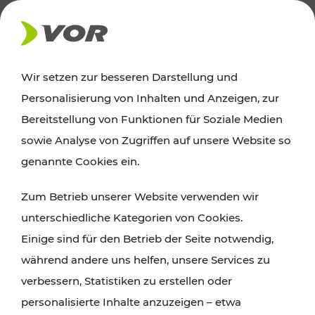
AKTUELLES
Wir setzen zur besseren Darstellung und
Personalisierung von Inhalten und Anzeigen, zur
News
Bereitstellung von Funktionen für Soziale Medien
sowie Analyse von Zugriffen auf unsere Website so
Alle wichtigen Meldungen zu Fahrplanänderungen,
genannte Cookies ein.
Verkehrsmeldungen oder aktuellen Projekten
Zum Betrieb unserer Website verwenden wir
finden Sie hier im Überblick.
unterschiedliche Kategorien von Cookies.
Einige sind für den Betrieb der Seite notwendig,
während andere uns helfen, unsere Services zu
verbessern, Statistiken zu erstellen oder
personalisierte Inhalte anzuzeigen – etwa