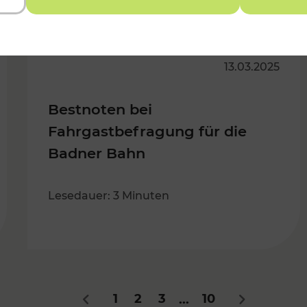
13.03.2025
Bestnoten bei
Fahrgastbefragung für die
Badner Bahn
Lesedauer: 3 Minuten
1
2
3
10
...
Zurück
Nächstes