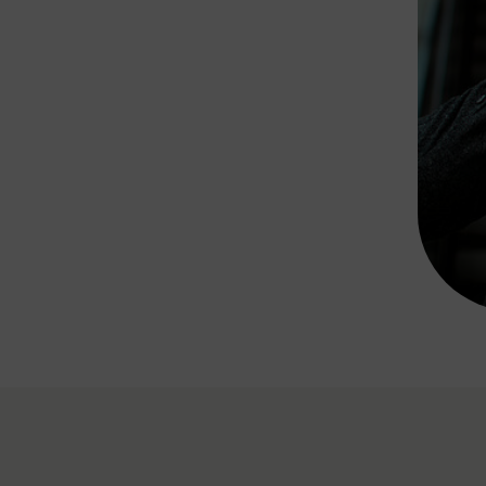
Rad AnachB App
transformatorin
ike+Ride
eBusse in der Region
e
ENE STELLEN
Smart Pannonia
Low-Carb-Mobility
Clean Mobility
ELDUNGEN
CHNEN
DOMINO
MUST
auto.Ready
BEFAHRBAR