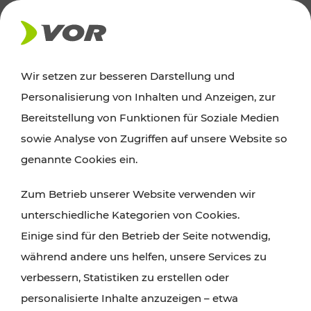
AKTUELLES
Wir setzen zur besseren Darstellung und
Personalisierung von Inhalten und Anzeigen, zur
News
Bereitstellung von Funktionen für Soziale Medien
sowie Analyse von Zugriffen auf unsere Website so
Alle wichtigen Meldungen zu Fahrplanänderungen,
genannte Cookies ein.
Verkehrsmeldungen oder aktuellen Projekten
Zum Betrieb unserer Website verwenden wir
finden Sie hier im Überblick.
unterschiedliche Kategorien von Cookies.
Einige sind für den Betrieb der Seite notwendig,
während andere uns helfen, unsere Services zu
verbessern, Statistiken zu erstellen oder
personalisierte Inhalte anzuzeigen – etwa