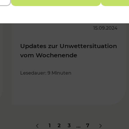
15.09.2024
Updates zur Unwettersituation
vom Wochenende
Lesedauer: 9 Minuten
1
2
3
7
...
Zurück
Nächstes