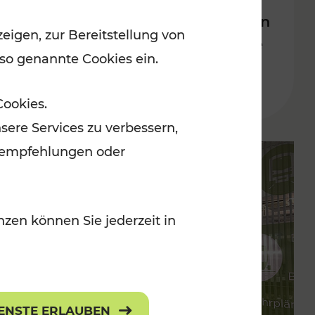
Bahnverkehrs in der Ostregion
eigen, zur Bereitstellung von
nach Hochwasserkatastrophe
 so genannte Cookies ein.
Lesedauer: 5 Minuten
Cookies.
sere Services zu verbessern,
lanempfehlungen oder
zen können Sie jederzeit in
IENSTE ERLAUBEN