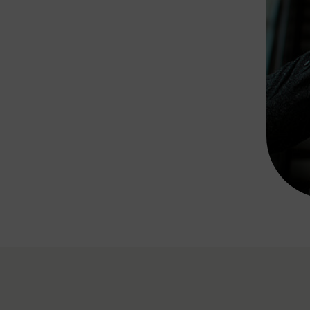
Rad AnachB App
transformatorin
ike+Ride
eBusse in der Region
e
ENE STELLEN
Smart Pannonia
Low-Carb-Mobility
Clean Mobility
ELDUNGEN
CHNEN
DOMINO
MUST
auto.Ready
BEFAHRBAR