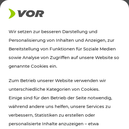
AKTUELLES
Wir setzen zur besseren Darstellung und
Personalisierung von Inhalten und Anzeigen, zur
News
Bereitstellung von Funktionen für Soziale Medien
sowie Analyse von Zugriffen auf unsere Website so
Alle wichtigen Meldungen zu Fahrplanänderungen,
genannte Cookies ein.
Verkehrsmeldungen oder aktuellen Projekten
Zum Betrieb unserer Website verwenden wir
finden Sie hier im Überblick.
unterschiedliche Kategorien von Cookies.
Einige sind für den Betrieb der Seite notwendig,
während andere uns helfen, unsere Services zu
verbessern, Statistiken zu erstellen oder
personalisierte Inhalte anzuzeigen – etwa