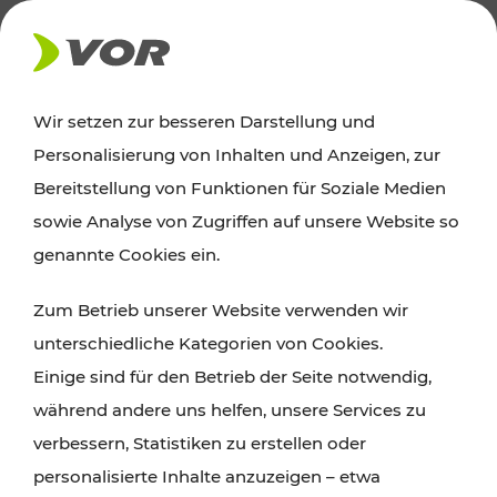
AKTUELLES
Wir setzen zur besseren Darstellung und
Personalisierung von Inhalten und Anzeigen, zur
News
Bereitstellung von Funktionen für Soziale Medien
sowie Analyse von Zugriffen auf unsere Website so
Alle wichtigen Meldungen zu Fahrplanänderungen,
genannte Cookies ein.
Verkehrsmeldungen oder aktuellen Projekten
Zum Betrieb unserer Website verwenden wir
finden Sie hier im Überblick.
unterschiedliche Kategorien von Cookies.
Einige sind für den Betrieb der Seite notwendig,
während andere uns helfen, unsere Services zu
verbessern, Statistiken zu erstellen oder
personalisierte Inhalte anzuzeigen – etwa