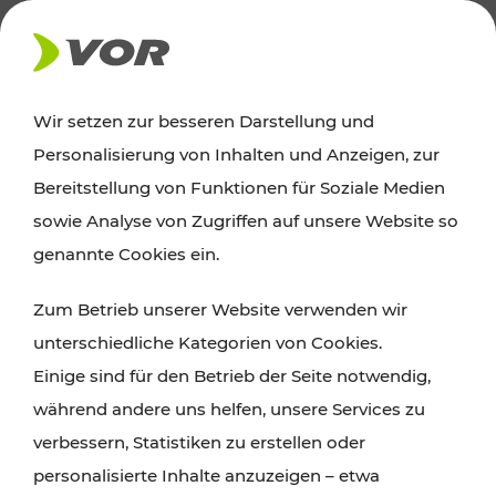
AKTUELLES
Wir setzen zur besseren Darstellung und
Personalisierung von Inhalten und Anzeigen, zur
News
Bereitstellung von Funktionen für Soziale Medien
sowie Analyse von Zugriffen auf unsere Website so
Alle wichtigen Meldungen zu Fahrplanänderungen,
genannte Cookies ein.
Verkehrsmeldungen oder aktuellen Projekten
Zum Betrieb unserer Website verwenden wir
finden Sie hier im Überblick.
unterschiedliche Kategorien von Cookies.
Einige sind für den Betrieb der Seite notwendig,
während andere uns helfen, unsere Services zu
verbessern, Statistiken zu erstellen oder
personalisierte Inhalte anzuzeigen – etwa