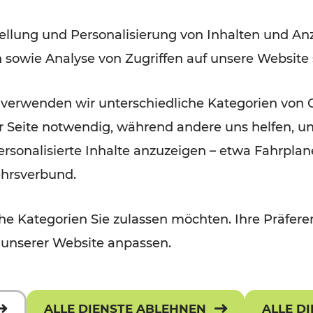
Ost-Region ab dem 29. Juni
ellung und Personalisierung von Inhalten und Anz
2024
n sowie Analyse von Zugriffen auf unsere Website
Lesedauer: 5 Minuten
 verwenden wir unterschiedliche Kategorien von 
er Seite notwendig, während andere uns helfen, un
 personalisierte Inhalte anzuzeigen – etwa Fahrp
ehrsverbund.
e Kategorien Sie zulassen möchten. Ihre Präferen
 unserer Website anpassen.
ALLE DIENSTE ABLEHNEN
ALLE D