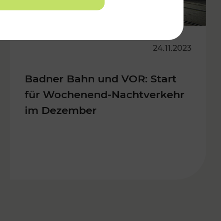
24.11.2023
Badner Bahn und VOR: Start
für Wochenend-Nachtverkehr
im Dezember
s