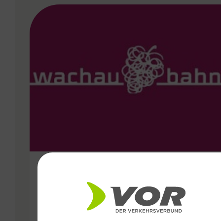
VERGABE
14.09.2024
Wachaubahn als Stütze der
Mobilität im Unwetter