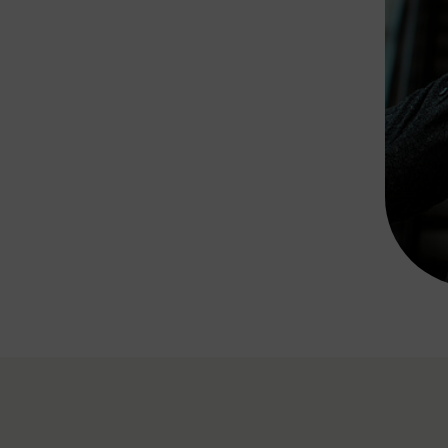
Rad AnachB App
transformatorin
ike+Ride
eBusse in der Region
e
ENE STELLEN
Smart Pannonia
Low-Carb-Mobility
Clean Mobility
ELDUNGEN
CHNEN
DOMINO
MUST
auto.Ready
BEFAHRBAR