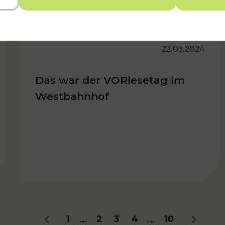
22.03.2024
Das war der VORlesetag im
Westbahnhof
1
2
3
4
10
...
...
Zurück
Nächste