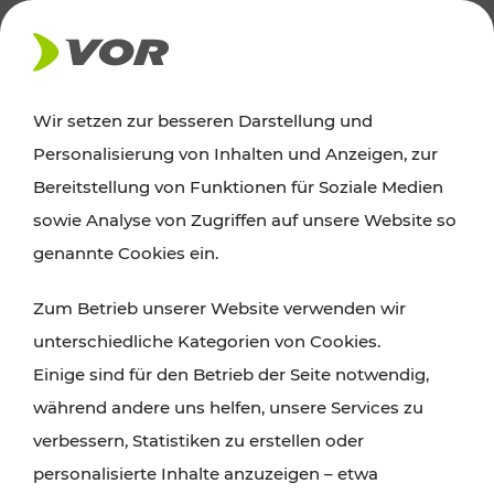
AKTUELLES
Wir setzen zur besseren Darstellung und
Personalisierung von Inhalten und Anzeigen, zur
News
Bereitstellung von Funktionen für Soziale Medien
sowie Analyse von Zugriffen auf unsere Website so
Alle wichtigen Meldungen zu Fahrplanänderungen,
genannte Cookies ein.
Verkehrsmeldungen oder aktuellen Projekten
Zum Betrieb unserer Website verwenden wir
finden Sie hier im Überblick.
unterschiedliche Kategorien von Cookies.
Einige sind für den Betrieb der Seite notwendig,
während andere uns helfen, unsere Services zu
verbessern, Statistiken zu erstellen oder
personalisierte Inhalte anzuzeigen – etwa