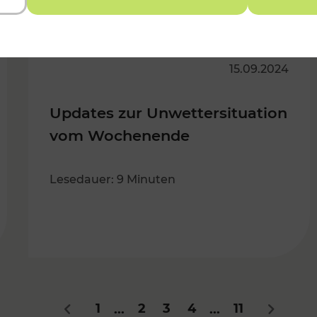
15.09.2024
Updates zur Unwettersituation
vom Wochenende
Lesedauer: 9 Minuten
1
2
3
4
11
...
...
Zurück
Nächste