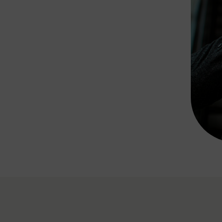
Rad AnachB App
transformatorin
ike+Ride
eBusse in der Region
e
ENE STELLEN
Smart Pannonia
Low-Carb-Mobility
Clean Mobility
ELDUNGEN
CHNEN
DOMINO
MUST
auto.Ready
BEFAHRBAR