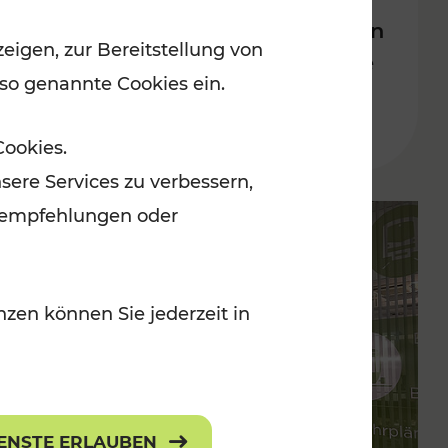
Bahnverkehrs in der Ostregion
eigen, zur Bereitstellung von
nach Hochwasserkatastrophe
 so genannte Cookies ein.
Lesedauer: 5 Minuten
Cookies.
sere Services zu verbessern,
lanempfehlungen oder
zen können Sie jederzeit in
IENSTE ERLAUBEN