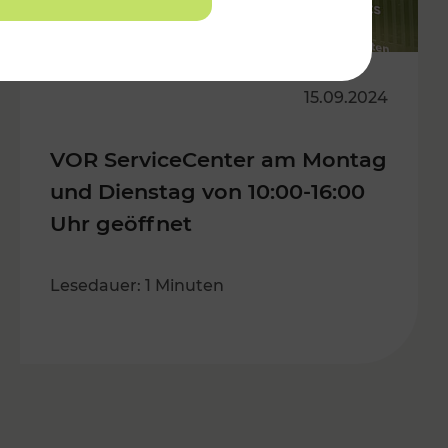
15.09.2024
VOR ServiceCenter am Montag
und Dienstag von 10:00-16:00
Uhr geöffnet
Lesedauer: 1 Minuten
s