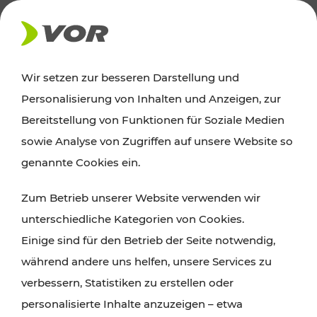
AKTUELLES
Wir setzen zur besseren Darstellung und
Personalisierung von Inhalten und Anzeigen, zur
News
Bereitstellung von Funktionen für Soziale Medien
sowie Analyse von Zugriffen auf unsere Website so
Alle wichtigen Meldungen zu Fahrplanänderungen,
genannte Cookies ein.
Verkehrsmeldungen oder aktuellen Projekten
Zum Betrieb unserer Website verwenden wir
finden Sie hier im Überblick.
unterschiedliche Kategorien von Cookies.
Einige sind für den Betrieb der Seite notwendig,
während andere uns helfen, unsere Services zu
verbessern, Statistiken zu erstellen oder
personalisierte Inhalte anzuzeigen – etwa