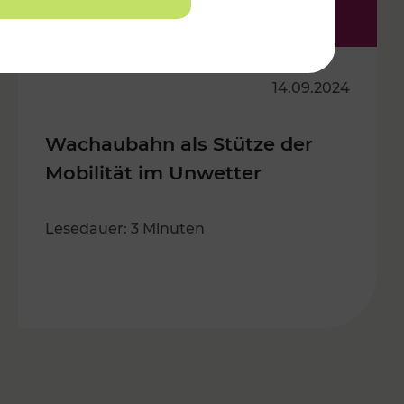
14.09.2024
Wachaubahn als Stütze der
Mobilität im Unwetter
Lesedauer: 3 Minuten
s