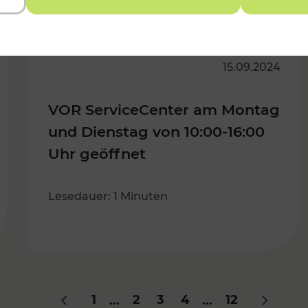
15.09.2024
VOR ServiceCenter am Montag
und Dienstag von 10:00-16:00
Uhr geöffnet
Lesedauer: 1 Minuten
1
2
3
4
12
...
...
Zurück
Nächste