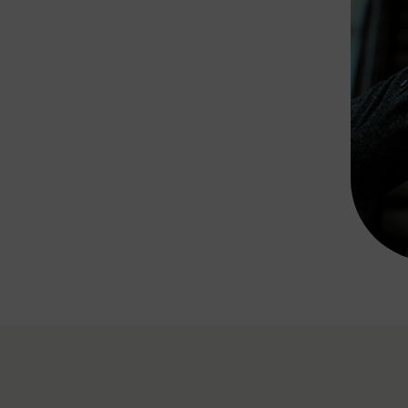
Rad AnachB App
transformatorin
ike+Ride
eBusse in der Region
e
ENE STELLEN
Smart Pannonia
Low-Carb-Mobility
Clean Mobility
ELDUNGEN
CHNEN
DOMINO
MUST
auto.Ready
BEFAHRBAR