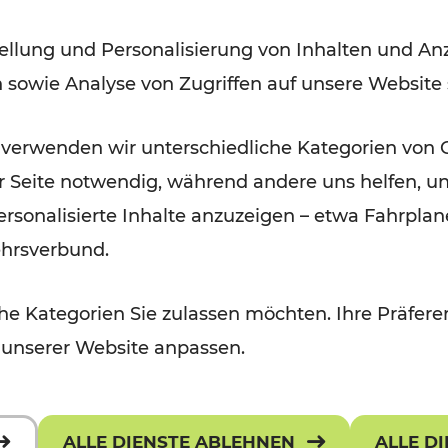
Bahnverkehrs in der Ostregion
ellung und Personalisierung von Inhalten und Anz
nach Hochwasserkatastrophe
n sowie Analyse von Zugriffen auf unsere Website
Lesedauer: 5 Minuten
 verwenden wir unterschiedliche Kategorien von 
er Seite notwendig, während andere uns helfen, un
 personalisierte Inhalte anzuzeigen – etwa Fahrp
ehrsverbund.
e Kategorien Sie zulassen möchten. Ihre Präferen
 unserer Website anpassen.
ALLE DIENSTE ABLEHNEN
ALLE D