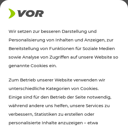
AKTUELLES
Wir setzen zur besseren Darstellung und
Personalisierung von Inhalten und Anzeigen, zur
News
Bereitstellung von Funktionen für Soziale Medien
sowie Analyse von Zugriffen auf unsere Website so
Alle wichtigen Meldungen zu Fahrplanänderungen,
genannte Cookies ein.
Verkehrsmeldungen oder aktuellen Projekten
Zum Betrieb unserer Website verwenden wir
finden Sie hier im Überblick.
unterschiedliche Kategorien von Cookies.
Einige sind für den Betrieb der Seite notwendig,
während andere uns helfen, unsere Services zu
verbessern, Statistiken zu erstellen oder
personalisierte Inhalte anzuzeigen – etwa