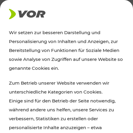
AKTUELLES
Wir setzen zur besseren Darstellung und
Personalisierung von Inhalten und Anzeigen, zur
News
Bereitstellung von Funktionen für Soziale Medien
sowie Analyse von Zugriffen auf unsere Website so
Alle wichtigen Meldungen zu Fahrplanänderungen,
genannte Cookies ein.
Verkehrsmeldungen oder aktuellen Projekten
Zum Betrieb unserer Website verwenden wir
finden Sie hier im Überblick.
unterschiedliche Kategorien von Cookies.
Einige sind für den Betrieb der Seite notwendig,
während andere uns helfen, unsere Services zu
verbessern, Statistiken zu erstellen oder
personalisierte Inhalte anzuzeigen – etwa