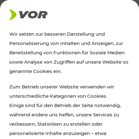
AKTUELLES
Wir setzen zur besseren Darstellung und
Personalisierung von Inhalten und Anzeigen, zur
News
Bereitstellung von Funktionen für Soziale Medien
sowie Analyse von Zugriffen auf unsere Website so
Alle wichtigen Meldungen zu Fahrplanänderungen,
genannte Cookies ein.
Verkehrsmeldungen oder aktuellen Projekten
Zum Betrieb unserer Website verwenden wir
finden Sie hier im Überblick.
unterschiedliche Kategorien von Cookies.
Einige sind für den Betrieb der Seite notwendig,
während andere uns helfen, unsere Services zu
verbessern, Statistiken zu erstellen oder
personalisierte Inhalte anzuzeigen – etwa