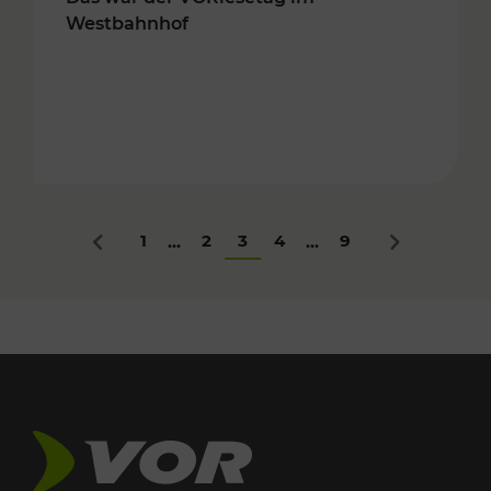
Westbahnhof
1
2
3
4
9
...
...
Zurück
Nächstes