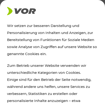
AKTUELLES
Wir setzen zur besseren Darstellung und
Personalisierung von Inhalten und Anzeigen, zur
News
Bereitstellung von Funktionen für Soziale Medien
sowie Analyse von Zugriffen auf unsere Website so
Alle wichtigen Meldungen zu Fahrplanänderungen,
genannte Cookies ein.
Verkehrsmeldungen oder aktuellen Projekten
Zum Betrieb unserer Website verwenden wir
finden Sie hier im Überblick.
unterschiedliche Kategorien von Cookies.
Einige sind für den Betrieb der Seite notwendig,
während andere uns helfen, unsere Services zu
verbessern, Statistiken zu erstellen oder
personalisierte Inhalte anzuzeigen – etwa