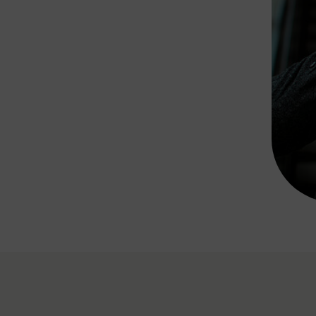
Rad AnachB App
transformatorin
ike+Ride
eBusse in der Region
e
ENE STELLEN
Smart Pannonia
Low-Carb-Mobility
Clean Mobility
ELDUNGEN
CHNEN
DOMINO
MUST
auto.Ready
BEFAHRBAR