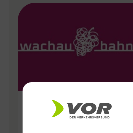
VERGABE
14.09.2024
Wachaubahn als Stütze der
Mobilität im Unwetter