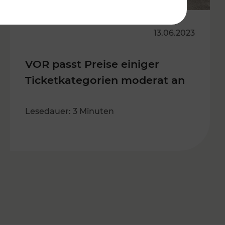
13.06.2023
VOR passt Preise einiger
Ticketkategorien moderat an
Lesedauer: 3 Minuten