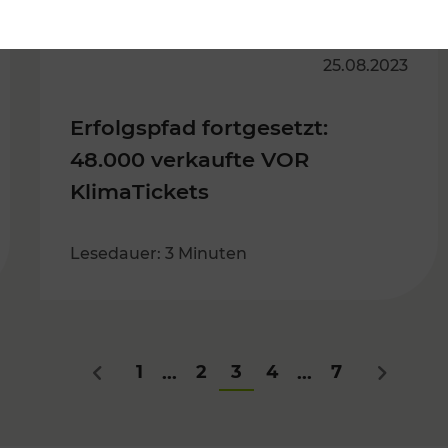
25.08.2023
Erfolgspfad fortgesetzt:
48.000 verkaufte VOR
KlimaTickets
Lesedauer: 3 Minuten
1
2
3
4
7
...
...
Zurück
Nächstes