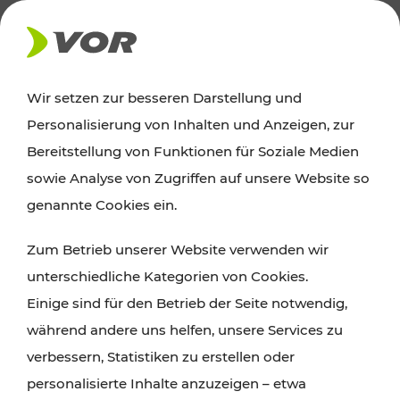
AKTUELLES
Wir setzen zur besseren Darstellung und
Personalisierung von Inhalten und Anzeigen, zur
News
Bereitstellung von Funktionen für Soziale Medien
sowie Analyse von Zugriffen auf unsere Website so
Alle wichtigen Meldungen zu Fahrplanänderungen,
genannte Cookies ein.
Verkehrsmeldungen oder aktuellen Projekten
Zum Betrieb unserer Website verwenden wir
finden Sie hier im Überblick.
unterschiedliche Kategorien von Cookies.
Einige sind für den Betrieb der Seite notwendig,
während andere uns helfen, unsere Services zu
verbessern, Statistiken zu erstellen oder
personalisierte Inhalte anzuzeigen – etwa