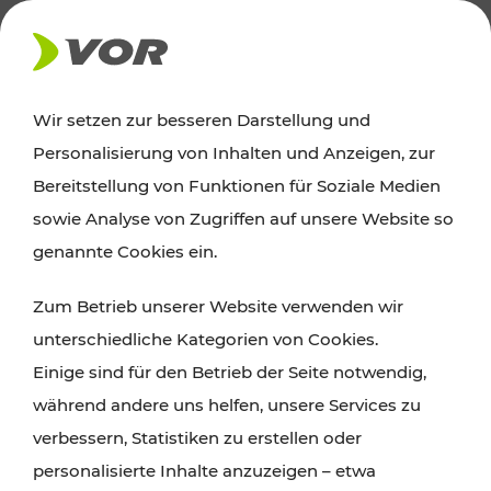
AKTUELLES
Wir setzen zur besseren Darstellung und
Personalisierung von Inhalten und Anzeigen, zur
News
Bereitstellung von Funktionen für Soziale Medien
sowie Analyse von Zugriffen auf unsere Website so
Alle wichtigen Meldungen zu Fahrplanänderungen,
genannte Cookies ein.
Verkehrsmeldungen oder aktuellen Projekten
Zum Betrieb unserer Website verwenden wir
finden Sie hier im Überblick.
unterschiedliche Kategorien von Cookies.
Einige sind für den Betrieb der Seite notwendig,
während andere uns helfen, unsere Services zu
verbessern, Statistiken zu erstellen oder
personalisierte Inhalte anzuzeigen – etwa