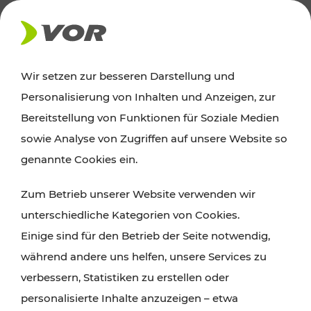
AKTUELLES
Wir setzen zur besseren Darstellung und
Personalisierung von Inhalten und Anzeigen, zur
News
Bereitstellung von Funktionen für Soziale Medien
sowie Analyse von Zugriffen auf unsere Website so
Alle wichtigen Meldungen zu Fahrplanänderungen,
genannte Cookies ein.
Verkehrsmeldungen oder aktuellen Projekten
Zum Betrieb unserer Website verwenden wir
finden Sie hier im Überblick.
unterschiedliche Kategorien von Cookies.
Einige sind für den Betrieb der Seite notwendig,
während andere uns helfen, unsere Services zu
verbessern, Statistiken zu erstellen oder
personalisierte Inhalte anzuzeigen – etwa