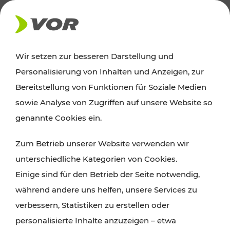
AKTUELLES
Wir setzen zur besseren Darstellung und
Personalisierung von Inhalten und Anzeigen, zur
News
Bereitstellung von Funktionen für Soziale Medien
sowie Analyse von Zugriffen auf unsere Website so
Alle wichtigen Meldungen zu Fahrplanänderungen,
genannte Cookies ein.
Verkehrsmeldungen oder aktuellen Projekten
Zum Betrieb unserer Website verwenden wir
finden Sie hier im Überblick.
unterschiedliche Kategorien von Cookies.
Einige sind für den Betrieb der Seite notwendig,
während andere uns helfen, unsere Services zu
verbessern, Statistiken zu erstellen oder
personalisierte Inhalte anzuzeigen – etwa