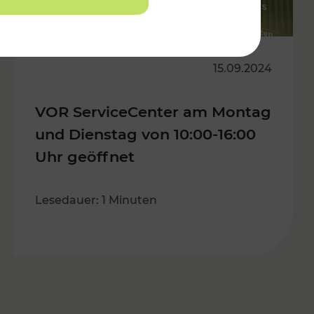
15.09.2024
VOR ServiceCenter am Montag
und Dienstag von 10:00-16:00
Uhr geöffnet
Lesedauer: 1 Minuten
s