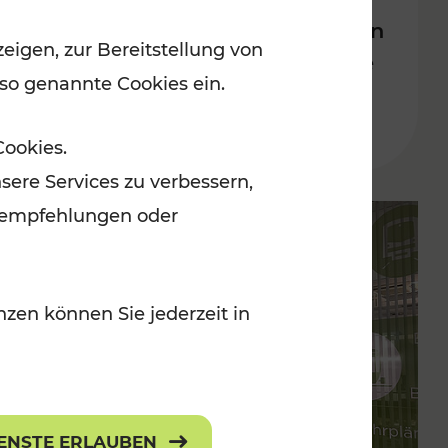
Bahnverkehrs in der Ostregion
eigen, zur Bereitstellung von
nach Hochwasserkatastrophe
 so genannte Cookies ein.
Lesedauer: 5 Minuten
Cookies.
sere Services zu verbessern,
lanempfehlungen oder
zen können Sie jederzeit in
IENSTE ERLAUBEN