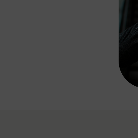
Rad AnachB App
transformatorin
ike+Ride
eBusse in der Region
e
ENE STELLEN
Smart Pannonia
Low-Carb-Mobility
Clean Mobility
ELDUNGEN
CHNEN
DOMINO
MUST
auto.Ready
BEFAHRBAR