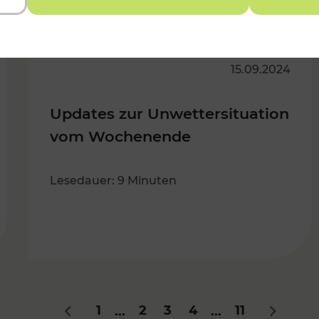
15.09.2024
Updates zur Unwettersituation
vom Wochenende
Lesedauer: 9 Minuten
1
2
3
4
11
...
...
Zurück
Nächste