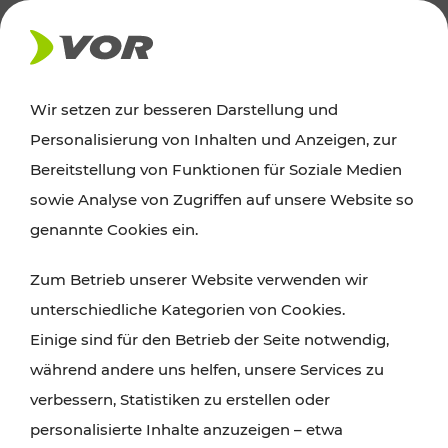
AKTUELLES
Wir setzen zur besseren Darstellung und
Personalisierung von Inhalten und Anzeigen, zur
News
Bereitstellung von Funktionen für Soziale Medien
sowie Analyse von Zugriffen auf unsere Website so
Alle wichtigen Meldungen zu Fahrplanänderungen,
genannte Cookies ein.
Verkehrsmeldungen oder aktuellen Projekten
Zum Betrieb unserer Website verwenden wir
finden Sie hier im Überblick.
unterschiedliche Kategorien von Cookies.
Einige sind für den Betrieb der Seite notwendig,
während andere uns helfen, unsere Services zu
verbessern, Statistiken zu erstellen oder
personalisierte Inhalte anzuzeigen – etwa