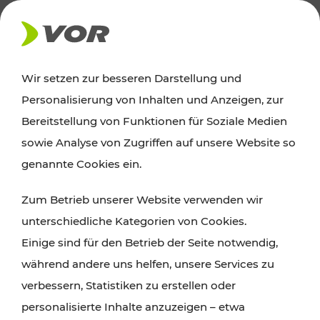
AKTUELLES
Wir setzen zur besseren Darstellung und
Personalisierung von Inhalten und Anzeigen, zur
News
Bereitstellung von Funktionen für Soziale Medien
sowie Analyse von Zugriffen auf unsere Website so
Alle wichtigen Meldungen zu Fahrplanänderungen,
genannte Cookies ein.
Verkehrsmeldungen oder aktuellen Projekten
Zum Betrieb unserer Website verwenden wir
finden Sie hier im Überblick.
unterschiedliche Kategorien von Cookies.
Einige sind für den Betrieb der Seite notwendig,
während andere uns helfen, unsere Services zu
verbessern, Statistiken zu erstellen oder
personalisierte Inhalte anzuzeigen – etwa