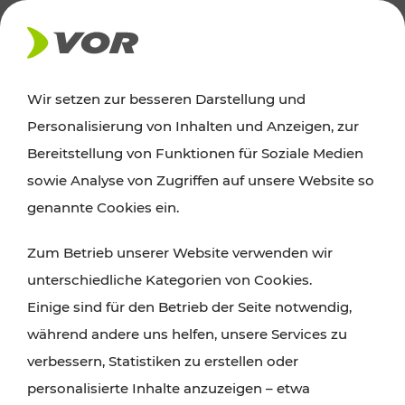
AKTUELLES
Wir setzen zur besseren Darstellung und
Personalisierung von Inhalten und Anzeigen, zur
News
Bereitstellung von Funktionen für Soziale Medien
sowie Analyse von Zugriffen auf unsere Website so
Alle wichtigen Meldungen zu Fahrplanänderungen,
genannte Cookies ein.
Verkehrsmeldungen oder aktuellen Projekten
Zum Betrieb unserer Website verwenden wir
finden Sie hier im Überblick.
unterschiedliche Kategorien von Cookies.
Einige sind für den Betrieb der Seite notwendig,
während andere uns helfen, unsere Services zu
verbessern, Statistiken zu erstellen oder
personalisierte Inhalte anzuzeigen – etwa