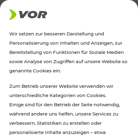
AKTUELLES
Wir setzen zur besseren Darstellung und
Personalisierung von Inhalten und Anzeigen, zur
News
Bereitstellung von Funktionen für Soziale Medien
sowie Analyse von Zugriffen auf unsere Website so
Alle wichtigen Meldungen zu Fahrplanänderungen,
genannte Cookies ein.
Verkehrsmeldungen oder aktuellen Projekten
Zum Betrieb unserer Website verwenden wir
finden Sie hier im Überblick.
unterschiedliche Kategorien von Cookies.
Einige sind für den Betrieb der Seite notwendig,
während andere uns helfen, unsere Services zu
verbessern, Statistiken zu erstellen oder
personalisierte Inhalte anzuzeigen – etwa