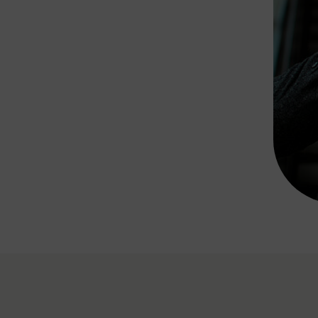
Rad AnachB App
transformatorin
ike+Ride
eBusse in der Region
e
ENE STELLEN
Smart Pannonia
Low-Carb-Mobility
Clean Mobility
ELDUNGEN
CHNEN
DOMINO
MUST
auto.Ready
BEFAHRBAR