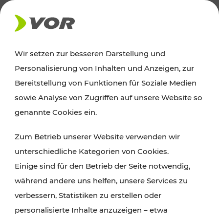
AKTUELLES
Wir setzen zur besseren Darstellung und
Personalisierung von Inhalten und Anzeigen, zur
News
Bereitstellung von Funktionen für Soziale Medien
sowie Analyse von Zugriffen auf unsere Website so
Alle wichtigen Meldungen zu Fahrplanänderungen,
genannte Cookies ein.
Verkehrsmeldungen oder aktuellen Projekten
Zum Betrieb unserer Website verwenden wir
finden Sie hier im Überblick.
unterschiedliche Kategorien von Cookies.
Einige sind für den Betrieb der Seite notwendig,
während andere uns helfen, unsere Services zu
verbessern, Statistiken zu erstellen oder
personalisierte Inhalte anzuzeigen – etwa