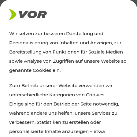
AKTUELLES
Wir setzen zur besseren Darstellung und
Personalisierung von Inhalten und Anzeigen, zur
News
Bereitstellung von Funktionen für Soziale Medien
sowie Analyse von Zugriffen auf unsere Website so
Alle wichtigen Meldungen zu Fahrplanänderungen,
genannte Cookies ein.
Verkehrsmeldungen oder aktuellen Projekten
Zum Betrieb unserer Website verwenden wir
finden Sie hier im Überblick.
unterschiedliche Kategorien von Cookies.
Einige sind für den Betrieb der Seite notwendig,
während andere uns helfen, unsere Services zu
verbessern, Statistiken zu erstellen oder
personalisierte Inhalte anzuzeigen – etwa