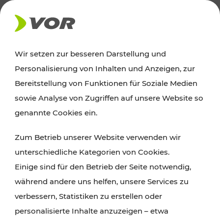
AKTUELLES
Wir setzen zur besseren Darstellung und
Personalisierung von Inhalten und Anzeigen, zur
News
Bereitstellung von Funktionen für Soziale Medien
sowie Analyse von Zugriffen auf unsere Website so
Alle wichtigen Meldungen zu Fahrplanänderungen,
genannte Cookies ein.
Verkehrsmeldungen oder aktuellen Projekten
Zum Betrieb unserer Website verwenden wir
finden Sie hier im Überblick.
unterschiedliche Kategorien von Cookies.
Einige sind für den Betrieb der Seite notwendig,
während andere uns helfen, unsere Services zu
verbessern, Statistiken zu erstellen oder
personalisierte Inhalte anzuzeigen – etwa