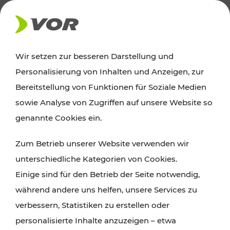
AKTUELLES
Wir setzen zur besseren Darstellung und
Personalisierung von Inhalten und Anzeigen, zur
News
Bereitstellung von Funktionen für Soziale Medien
sowie Analyse von Zugriffen auf unsere Website so
Alle wichtigen Meldungen zu Fahrplanänderungen,
genannte Cookies ein.
Verkehrsmeldungen oder aktuellen Projekten
Zum Betrieb unserer Website verwenden wir
finden Sie hier im Überblick.
unterschiedliche Kategorien von Cookies.
Einige sind für den Betrieb der Seite notwendig,
während andere uns helfen, unsere Services zu
verbessern, Statistiken zu erstellen oder
personalisierte Inhalte anzuzeigen – etwa