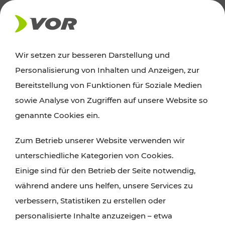
AKTUELLES
Wir setzen zur besseren Darstellung und
Personalisierung von Inhalten und Anzeigen, zur
News
Bereitstellung von Funktionen für Soziale Medien
sowie Analyse von Zugriffen auf unsere Website so
Alle wichtigen Meldungen zu Fahrplanänderungen,
genannte Cookies ein.
Verkehrsmeldungen oder aktuellen Projekten
Zum Betrieb unserer Website verwenden wir
finden Sie hier im Überblick.
unterschiedliche Kategorien von Cookies.
Einige sind für den Betrieb der Seite notwendig,
während andere uns helfen, unsere Services zu
verbessern, Statistiken zu erstellen oder
personalisierte Inhalte anzuzeigen – etwa