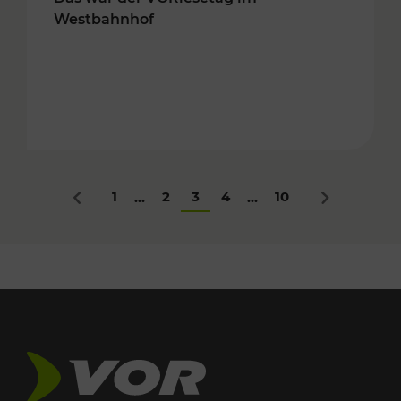
Westbahnhof
1
2
3
4
10
...
...
Zurück
Nächstes