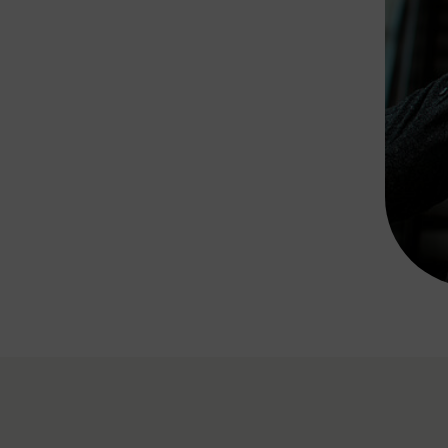
Rad AnachB App
transformatorin
ike+Ride
eBusse in der Region
e
ENE STELLEN
Smart Pannonia
Low-Carb-Mobility
Clean Mobility
ELDUNGEN
CHNEN
DOMINO
MUST
auto.Ready
BEFAHRBAR