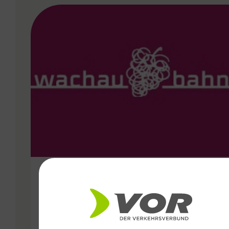
VERGABE
14.09.2024
Wachaubahn als Stütze der
Mobilität im Unwetter