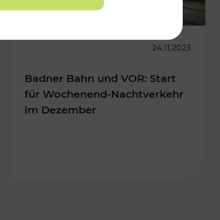
24.11.2023
Badner Bahn und VOR: Start
für Wochenend-Nachtverkehr
im Dezember
s