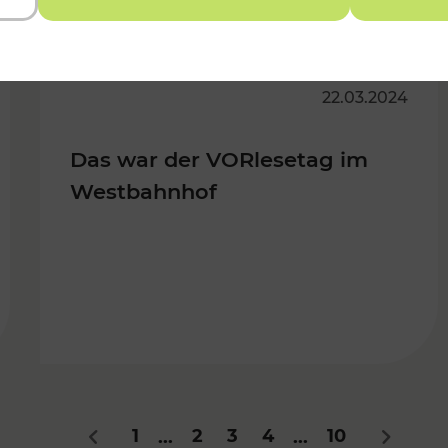
22.03.2024
Das war der VORlesetag im
Westbahnhof
1
2
3
4
10
...
...
Zurück
Nächste