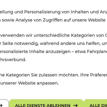
Ost-Region ab dem 29. Juni
ellung und Personalisierung von Inhalten und Anz
2024
n sowie Analyse von Zugriffen auf unsere Website
Lesedauer: 5 Minuten
 verwenden wir unterschiedliche Kategorien von 
er Seite notwendig, während andere uns helfen, un
 personalisierte Inhalte anzuzeigen – etwa Fahrp
ehrsverbund.
e Kategorien Sie zulassen möchten. Ihre Präferen
 unserer Website anpassen.
ALLE DIENSTE ABLEHNEN
ALLE D