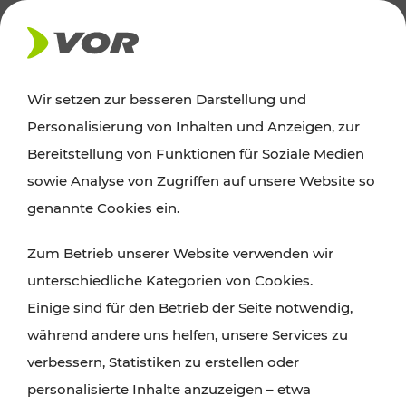
AKTUELLES
Wir setzen zur besseren Darstellung und
Personalisierung von Inhalten und Anzeigen, zur
News
Bereitstellung von Funktionen für Soziale Medien
sowie Analyse von Zugriffen auf unsere Website so
Alle wichtigen Meldungen zu Fahrplanänderungen,
genannte Cookies ein.
Verkehrsmeldungen oder aktuellen Projekten
Zum Betrieb unserer Website verwenden wir
finden Sie hier im Überblick.
unterschiedliche Kategorien von Cookies.
Einige sind für den Betrieb der Seite notwendig,
während andere uns helfen, unsere Services zu
verbessern, Statistiken zu erstellen oder
personalisierte Inhalte anzuzeigen – etwa