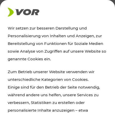
AKTUELLES
Wir setzen zur besseren Darstellung und
Personalisierung von Inhalten und Anzeigen, zur
News
Bereitstellung von Funktionen für Soziale Medien
sowie Analyse von Zugriffen auf unsere Website so
Alle wichtigen Meldungen zu Fahrplanänderungen,
genannte Cookies ein.
Verkehrsmeldungen oder aktuellen Projekten
Zum Betrieb unserer Website verwenden wir
finden Sie hier im Überblick.
unterschiedliche Kategorien von Cookies.
Einige sind für den Betrieb der Seite notwendig,
während andere uns helfen, unsere Services zu
verbessern, Statistiken zu erstellen oder
personalisierte Inhalte anzuzeigen – etwa