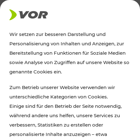
AKTUELLES
Wir setzen zur besseren Darstellung und
Personalisierung von Inhalten und Anzeigen, zur
News
Bereitstellung von Funktionen für Soziale Medien
sowie Analyse von Zugriffen auf unsere Website so
Alle wichtigen Meldungen zu Fahrplanänderungen,
genannte Cookies ein.
Verkehrsmeldungen oder aktuellen Projekten
Zum Betrieb unserer Website verwenden wir
finden Sie hier im Überblick.
unterschiedliche Kategorien von Cookies.
Einige sind für den Betrieb der Seite notwendig,
während andere uns helfen, unsere Services zu
verbessern, Statistiken zu erstellen oder
personalisierte Inhalte anzuzeigen – etwa