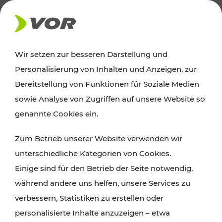
AKTUELLES
Wir setzen zur besseren Darstellung und
Personalisierung von Inhalten und Anzeigen, zur
News
Bereitstellung von Funktionen für Soziale Medien
sowie Analyse von Zugriffen auf unsere Website so
Alle wichtigen Meldungen zu Fahrplanänderungen,
genannte Cookies ein.
Verkehrsmeldungen oder aktuellen Projekten
Zum Betrieb unserer Website verwenden wir
finden Sie hier im Überblick.
unterschiedliche Kategorien von Cookies.
Einige sind für den Betrieb der Seite notwendig,
während andere uns helfen, unsere Services zu
verbessern, Statistiken zu erstellen oder
personalisierte Inhalte anzuzeigen – etwa