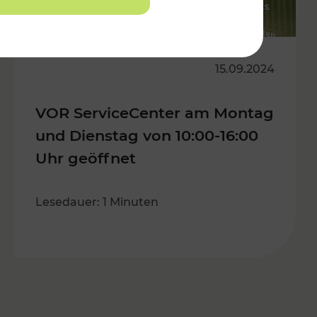
15.09.2024
VOR ServiceCenter am Montag
und Dienstag von 10:00-16:00
Uhr geöffnet
Lesedauer: 1 Minuten
s