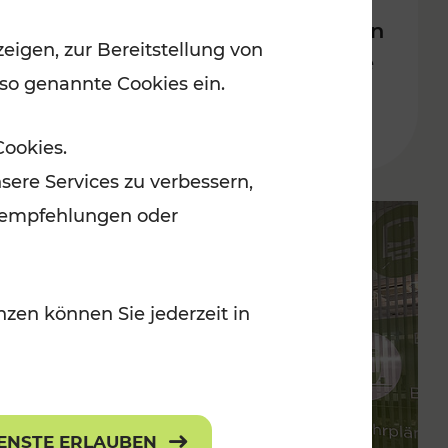
Bahnverkehrs in der Ostregion
eigen, zur Bereitstellung von
nach Hochwasserkatastrophe
 so genannte Cookies ein.
Lesedauer: 5 Minuten
Cookies.
sere Services zu verbessern,
lanempfehlungen oder
zen können Sie jederzeit in
IENSTE ERLAUBEN