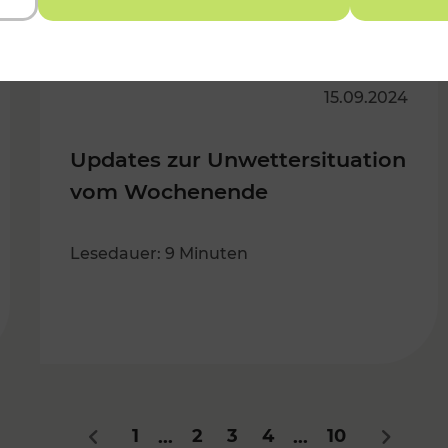
15.09.2024
Updates zur Unwettersituation
vom Wochenende
Lesedauer: 9 Minuten
1
2
3
4
10
...
...
Zurück
Nächste