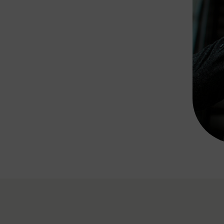
Rad AnachB App
transformatorin
ike+Ride
eBusse in der Region
e
ENE STELLEN
Smart Pannonia
Low-Carb-Mobility
Clean Mobility
ELDUNGEN
CHNEN
DOMINO
MUST
auto.Ready
BEFAHRBAR